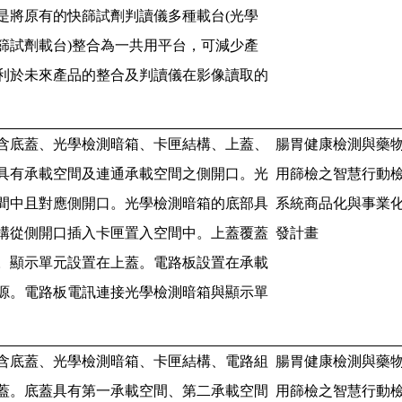
是將原有的快篩試劑判讀儀多種載台
(
光學
篩試劑載台
)
整合為一共用平台，可減少產
利於未來產品的整合及判讀儀在影像讀取的
含底蓋、光學檢測暗箱、卡匣結構、上蓋、
腸胃健康檢測與藥
具有承載空間及連通承載空間之側開口。光
用篩檢之智慧行動
間中且對應側開口。光學檢測暗箱的底部具
系統商品化與事業
構從側開口插入卡匣置入空間中。上蓋覆蓋
發計畫
。顯示單元設置在上蓋。電路板設置在承載
源。電路板電訊連接光學檢測暗箱與顯示單
含底蓋、光學檢測暗箱、卡匣結構、電路組
腸胃健康檢測與藥
蓋。底蓋具有第一承載空間、第二承載空間
用篩檢之智慧行動