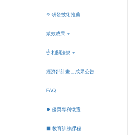
𖤐 研發技術推薦
績效成果
☝ 相關法規
經濟部計畫＿成果公告
FAQ
⏺︎ 優質專利徵選
⬛ 教育訓練課程