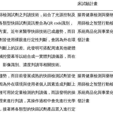
床試驗計畫
篩檢測試劑之判讀技術，結合了光源控制及
腸胃健康檢測與藥
各類型快篩試劑資訊整合為
QR code
識別，
用篩檢之智慧行動
方案。近年來醫學快篩技術已成趨勢，而目
系統商品化與事業
劑皆使用裸眼進行定性判斷，會因為外在環
發計畫
判斷上的誤差。此發明可搭配周邊其他硬體
觸控螢幕等以組合成一實體判讀儀器，而在
、影像識別、濃度判讀等相關技術。
趨勢，而目前發展成熟的快篩檢測試劑皆使
腸胃健康檢測與藥
因為外在環境與使用者個人因素造成判斷上
用篩檢之智慧行動
種可用於定量檢測的判讀儀，而該發明的操
系統商品化與事業
理來進行判讀，其操作過程中會先進行光學
發計畫
，接著將各類型的快篩試劑產品置入進行定