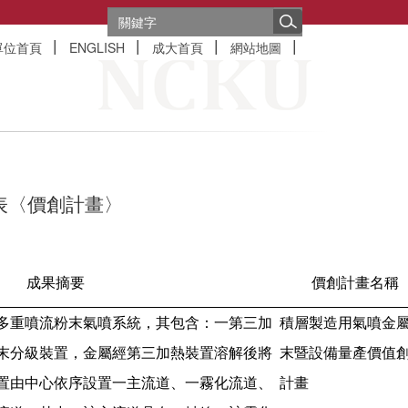
單位首頁
ENGLISH
成大首頁
網站地圖
表
〈價創計畫〉
成果摘要
價創計畫名稱
多重噴流粉末氣噴系統，其包含：一第三加
積層製造用氣噴金
末分級裝置，金屬經第三加熱裝置溶解後將
末暨設備量產價值
置由中心依序設置一主流道、一霧化流道、
計畫