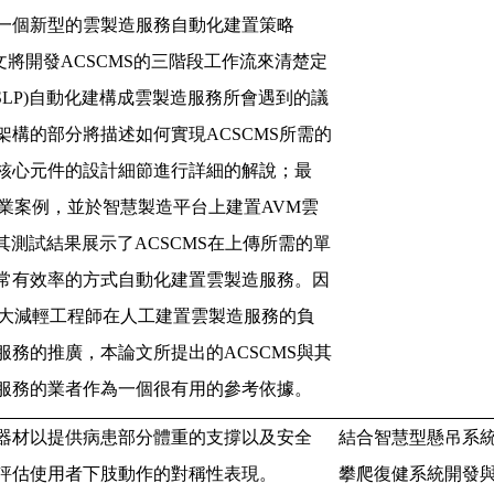
一個新型的雲製造服務自動化建置策略
文將開發
ACSCMS
的三階段工作流來清楚定
SLP)
自動化建構成雲製造服務所會遇到的議
架構的部分將描述如何實現
ACSCMS
所需的
核心元件的設計細節進行詳細的解說；最
業案例，並於智慧製造平台上建置
AVM
雲
其測試結果展示了
ACSCMS
在上傳所需的單
常有效率的方式自動化建置雲製造服務。因
大減輕工程師在人工建置雲製造服務的負
服務的推廣，本論文所提出的
ACSCMS
與其
服務的業者作為一個很有用的參考依據。
器材以提供病患部分體重的支撐以及安全
結合智慧型懸吊系
評估使用者下肢動作的對稱性表現。
攀爬復健系統開發