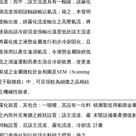
流道；其中，該主流道具有一軸線，該霧化
渦流道係朝該軸線輸以氣流；藉之，本發明
道輸出後，經霧化流道輸出之高壓氣流，將
後藉由該冷卻流道係輸出溫度低於該主流道
將霧化後之液態金屬進行初步冷卻固化，且
道係用以產生漩渦氣流，令液態金屬除經低
流之渦漩運動而產生混合冷卻效應，使更進
製成之金屬微粒於金相圖及
SEM
（
Scanning
電子顯微鏡）中，可呈現較為細微之晶相結
之機械性能者。
霧化裝置，其包含：一噴嘴，其設有一出料
積層製造用氣噴金
之內而外呈漸擴之錐狀設置；該主流道、霧
末暨設備量產價值
同軸設置，且該主流道、霧化流道、冷卻流
計畫
開口處係分別位於該出料端之壁面；藉之，