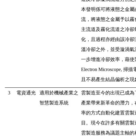
本發明係可將液態之金屬
流，將液態之金屬予以霧
主流道及霧化流道之冷卻
化，且過程亦經由該冷卻
溫冷卻之外，並受漩渦氣
一步增進冷卻效率，藉使
Electron Microscope,
掃描
且不易產生結晶偏析之現
3
電資通光
適用於機械產業之
雲製造至今的出現已成為
智慧製造系統
產業帶來新革命的潛力，
率的方式自動化建置雲製
目。現今在許多有關雲製
雲製造服務為議題主軸的