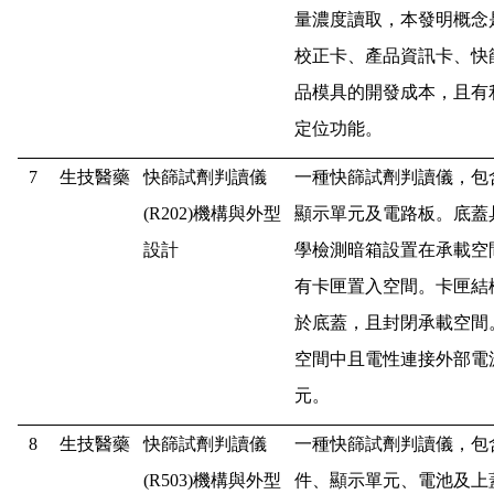
量濃度讀取，本發明概念
校正卡、產品資訊卡、快
品模具的開發成本，且有
定位功能。
7
生技醫藥
快篩試劑判讀儀
一種快篩試劑判讀儀，包
(R202)
機構與外型
顯示單元及電路板。底蓋
設計
學檢測暗箱設置在承載空
有卡匣置入空間。卡匣結
於底蓋，且封閉承載空間
空間中且電性連接外部電
元。
8
生技醫藥
快篩試劑判讀儀
一種快篩試劑判讀儀，包
(R503)
機構與外型
件、顯示單元、電池及上