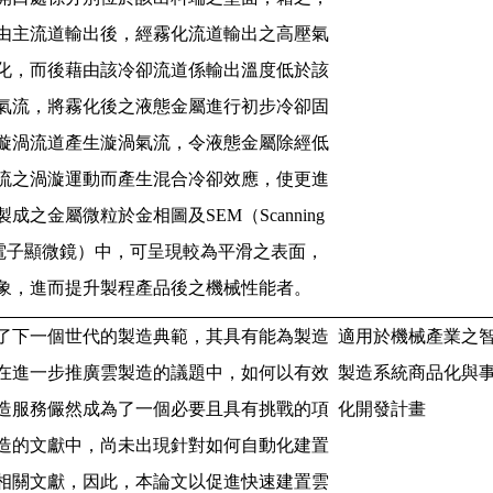
由主流道輸出後，經霧化流道輸出之高壓氣
化，而後藉由該冷卻流道係輸出溫度低於該
氣流，將霧化後之液態金屬進行初步冷卻固
漩渦流道產生漩渦氣流，令液態金屬除經低
流之渦漩運動而產生混合冷卻效應，使更進
製成之金屬微粒於金相圖及
SEM
（
Scanning
電子顯微鏡）中，可呈現較為平滑之表面，
象，進而提升製程產品後之機械性能者。
了下一個世代的製造典範，其具有能為製造
適用於機械產業之
在進一步推廣雲製造的議題中，如何以有效
製造系統商品化與
造服務儼然成為了一個必要且具有挑戰的項
化開發計畫
造的文獻中，尚未出現針對如何自動化建置
相關文獻，因此，本論文以促進快速建置雲