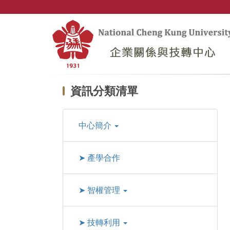
跳
到
主
要
內
容
區
資訊分類清單
中心簡介
➤ 產學合作
➤ 智權管理
➤ 技轉利用