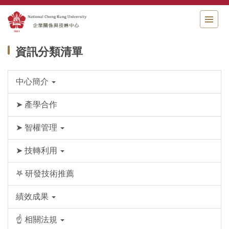
跳
到
主
要
資訊分類清單
內
容
區
中心簡介
➤ 產學合作
➤ 智權管理
➤ 技轉利用
𖤐 研發技術推薦
績效成果
☝ 相關法規