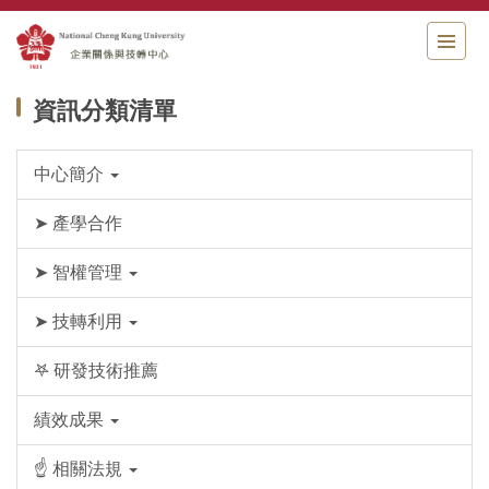
跳
到
主
要
資訊分類清單
內
容
區
中心簡介
➤ 產學合作
➤ 智權管理
➤ 技轉利用
𖤐 研發技術推薦
績效成果
☝ 相關法規